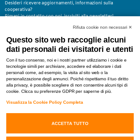
Desideri ricevere aggiornamenti, informazioni sulla
cooperativa?
Rimani in contatto con noi, iscriviti alla newsletter!
Rifiuta cookie non necessari ✕
I tuoi dati
*
Questo sito web raccoglie alcuni
dati personali dei visitatori e utenti
Nome
Cognome
Con il tuo consenso, noi e i nostri partner utilizziamo i cookie e
L
a
tecnologie simili per archiviare, accedere ed elaborare i dati
t
personali come, ad esempio, la visita al sito web o la
u
personalizzazione degli annunci. Poiché rispettiamo il tuo diritto
a
G
Dichiaro di aver visionato l'informativa privacy ed autorizzo il
e
D
trattamento dei dati per ricevere gli aggiornamenti e le informazioni sulle
alla privacy, è possibile scegliere di non consentire alcuni tipi di
-
P
attività ed iniziative di NUOVA VITA tramite email
cookie. Clicca su preferenze GDPR per saperne di più.
m
R
a
I
i
s
Visualizza la Cookie Policy Completa
l
c
ISCRIVITI
*
r
i
z
i
ACCETTA TUTTO
o
n
e