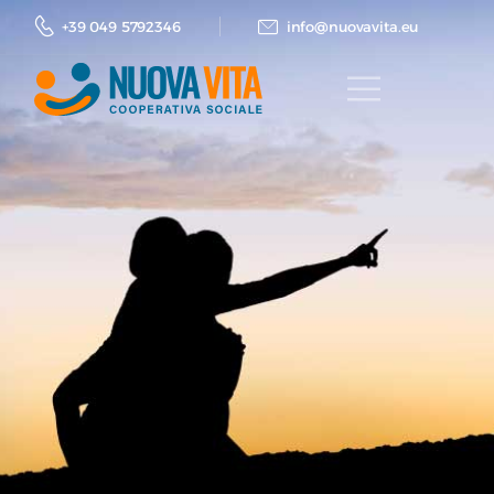
+39 049 5792346
info@nuovavita.eu