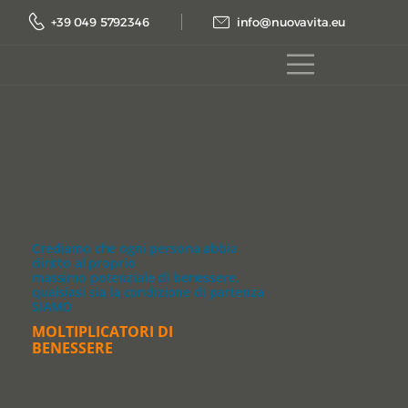
+39 049 5792346
info@nuovavita.eu
SCOPRI COME PUOI AIUTARLO
SCOPRI COME PUOI AIUTARLA
SCOPRI COME PUOI AIUTARLA
SCOPRI COME PUOI AIUTARLA
SCOPRI COME PUOI AIUTARLO
SCOPRI COME PUOI AIUTARLI
Crediamo che ogni persona abbia
diritto al proprio
massimo potenziale di benessere,
qualsiasi sia la condizione di partenza
SIAMO
MOLTIPLICATORI DI
BENESSERE